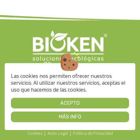
(+34) 928 564 033
info-
Las cookies nos permiten ofrecer nuestros
bioken@klinerprofesional.com
servicios. Al utilizar nuestros servicios, aceptas el
Calle Fragua, 37 Nave 35
uso que hacemos de las cookies.
35118 - Pol. Ind. Arinaga
De Lunes a Viernes de 7 a
ACEPTO
15h
MÁS INFO
|
|
Cookies
Aviso Legal
Política de Privacidad