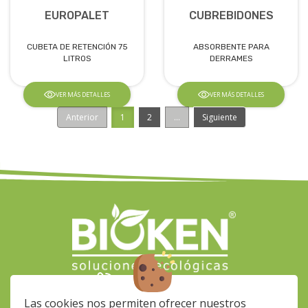
EUROPALET
CUBREBIDONES
CUBETA DE RETENCIÓN 75
ABSORBENTE PARA
LITROS
DERRAMES
VER MÁS DETALLES
VER MÁS DETALLES
Anterior
1
2
...
Siguiente
(+34) 928 564 033
info-
Las cookies nos permiten ofrecer nuestros