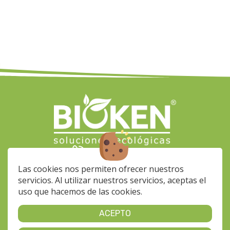
(+34) 928 564 033
info-
Las cookies nos permiten ofrecer nuestros
bioken@klinerprofesional.com
servicios. Al utilizar nuestros servicios, aceptas el
Calle Fragua, 37 Nave 35
uso que hacemos de las cookies.
35118 - Pol. Ind. Arinaga
De Lunes a Viernes de 7 a
ACEPTO
15h